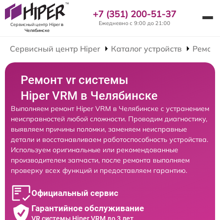
+7 (351) 200-51-37
Ежедневно с 9:00 до 21:00
Сервисный центр Hiper
в
Челябинске
Сервисный центр Hiper
Каталог устройств
Ремонт
Ремонт vr системы
Hiper VRM в Челябинске
Выполняем ремонт Hiper VRM в Челябинске с устранением
неисправностей любой сложности. Проводим диагностику,
выявляем причины поломки, заменяем неисправные
детали и восстанавливаем работоспособность устройства.
Используем оригинальные или рекомендованные
производителем запчасти, после ремонта выполняем
проверку всех функций и предоставляем гарантию.
Официальный сервис
Гарантийное обслуживание
VR системы Hiper VRM до 3 лет