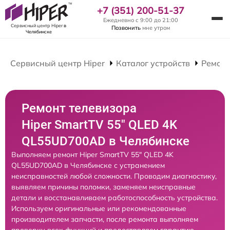
+7 (351) 200-51-37
Ежедневно с 9:00 до 21:00
Сервисный центр Hiper
в
Позвонить
мне утром
Челябинске
Сервисный центр Hiper
Каталог устройств
Ремонт
Ремонт телевизора
Hiper SmartTV 55" QLED 4K
QL55UD700AD в Челябинске
Выполняем ремонт Hiper SmartTV 55" QLED 4K
QL55UD700AD в Челябинске с устранением
неисправностей любой сложности. Проводим диагностику,
выявляем причины поломки, заменяем неисправные
детали и восстанавливаем работоспособность устройства.
Используем оригинальные или рекомендованные
производителем запчасти, после ремонта выполняем
проверку всех функций и предоставляем гарантию.