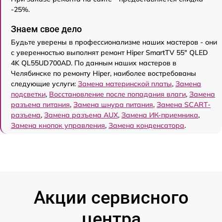
-25%.
Знаем свое дело
Будьте уверены в профессионализме наших мастеров - они
с уверенностью выполнят ремонт Hiper SmartTV 55" QLED
4K QL55UD700AD. По данным наших мастеров в
Челябинске по ремонту Hiper, наиболее востребованы
следующие услуги:
Замена материнской платы
,
Замена
подсветки
,
Восстановление после попадания влаги
,
Замена
разъема питания
,
Замена шнура питания
,
Замена SCART-
разъема
,
Замена разъема AUX
,
Замена ИК-приемника
,
Замена кнопок управления
,
Замена конденсатора
.
Акции сервисного
центра