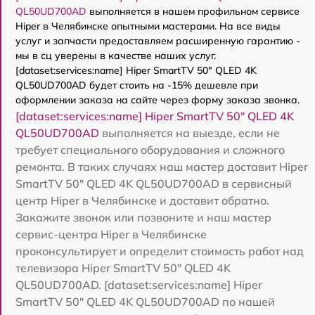
QL50UD700AD
выполняется в нашем профильном сервисе
Hiper в Челябинске опытными мастерами. На все виды
услуг и запчасти предоставляем расширенную гарантию -
мы в сц уверены в качестве наших услуг.
[dataset:services:name] Hiper SmartTV 50" QLED 4K
QL50UD700AD будет стоить на -15% дешевле при
оформлении заказа на сайте через форму заказа звонка.
[dataset:services:name] Hiper SmartTV 50" QLED 4K
QL50UD700AD
выполняется на выезде, если не
требует специального оборудования и сложного
ремонта. В таких случаях наш мастер доставит Hiper
SmartTV 50" QLED 4K QL50UD700AD в сервисный
центр Hiper в Челябинске и доставит обратно.
Закажите звонок или позвоните и наш мастер
сервис-центра Hiper в Челябинске
проконсультирует и определит стоимость работ над
телевизора Hiper SmartTV 50" QLED 4K
QL50UD700AD. [dataset:services:name] Hiper
SmartTV 50" QLED 4K QL50UD700AD по нашей