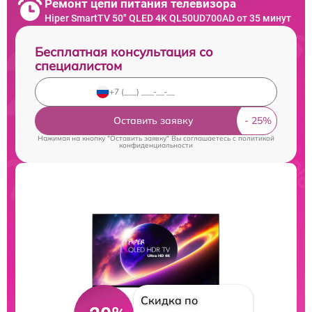
Ремонт цепи питания телевизора
Hiper SmartTV 50" QLED 4K QL50UD700AD от 35 минут
Бесплатная консультация со
специалистом
Оставить заявку
Нажимая на кнопку "Оставить заявку" Вы соглашаетесь c
политикой
конфиденциальности
Скидка по