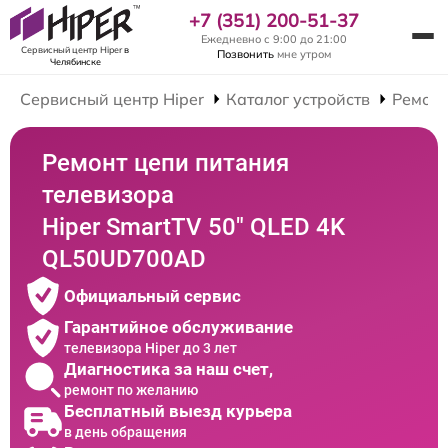
+7 (351) 200-51-37
Ежедневно с 9:00 до 21:00
Сервисный центр Hiper
в
Позвонить
мне утром
Челябинске
Сервисный центр Hiper
Каталог устройств
Ремонт
Ремонт цепи питания
телевизора
Hiper SmartTV 50" QLED 4K
QL50UD700AD
Официальный сервис
Гарантийное обслуживание
телевизора Hiper до 3 лет
Диагностика за наш счет,
ремонт по желанию
Бесплатный выезд курьера
в день обращения