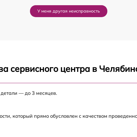
от 60 мин
У меня другая неисправность
от 60 мин
от 60 мин
от 60 мин
ва сервисного центра в Челябин
от 60 мин
от 60 мин
 детали — до 3 месяцев.
от 60 мин
ости, который прямо обусловлен с качеством проведенн
от 60 мин