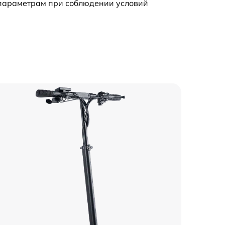
 параметрам при соблюдении условий
1500 р
2100 р
1500 р
900 р
1300 р
1500 р
1500 р
1800 р