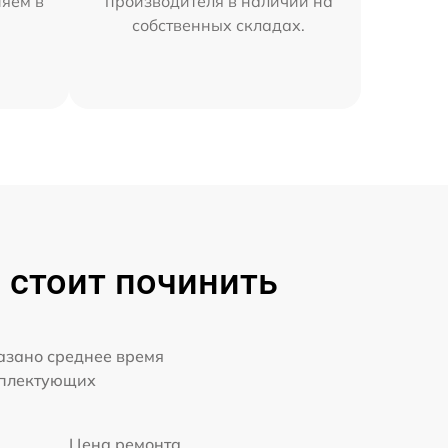
няем в
производителя в наличии на
собственных складах.
 стоит починить
казано среднее время
мплектующих
Цена ремонта