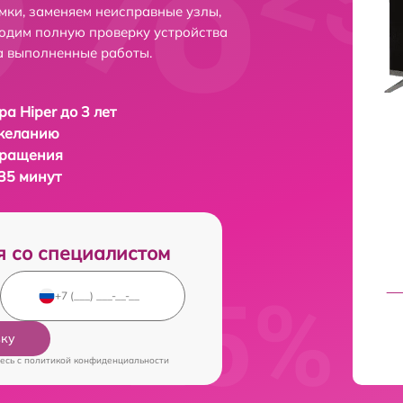
мки, заменяем неисправные узлы,
одим полную проверку устройства
а выполненные работы.
ра Hiper до 3 лет
 желанию
бращения
 35 минут
я со специалистом
вку
есь c
политикой конфиденциальности