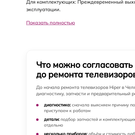
Для комплектующих: Преждевременный выход
Замена блока питания телевизора Hiper
эксплуатации.
Замена контроллера питания
(мультиконтроллера) телевизора Hiper
Показать полностью
Замена подсветки телевизора Hiper
Прошивка / разблокировка телевизора Hipe
Что можно согласовать
Замена сигнальной платы телевизора Hipe
до ремонта телевизоро
Замена резистора телевизора Hiper
До начала ремонта телевизоров Hiper в Чел
диагностику, запчасти и предварительный р
Замена предохранителя телевизора Hiper
диагностика:
сначала выясняем причину по
приступаем к работам
Замена платы обработки видеосигнала
детали:
подбор запчастей и комплектующих
телевизора Hiper
отдельно
несколько приборов:
объём и стоимость ра