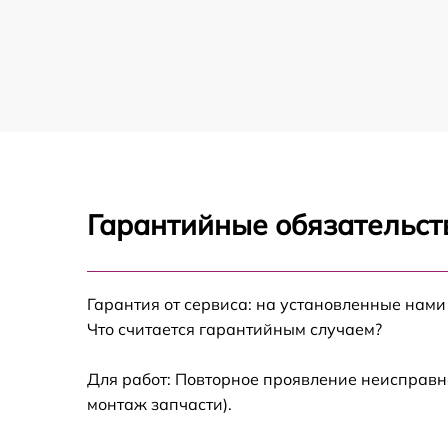
Замена USB порта телевизора Hiper
Замена разъёмов (HDMI, DVI, Дисплей
порта) телевизора Hiper
Замена модуля Wi-Fi телевизора Hiper
Ремонт цепи питания телевизора Hiper
Гарантийные обязательст
Прошивка блока управления телевизора
Hiper
Замена лампы подсветки телевизора Hiper
Гарантия от сервиса: на установленные нами
Что считается гарантийным случаем?
Замена контроллера телевизора Hiper
Для работ: Повторное проявление неисправн
Ремонт блока управления телевизора Hiper
монтаж запчасти).