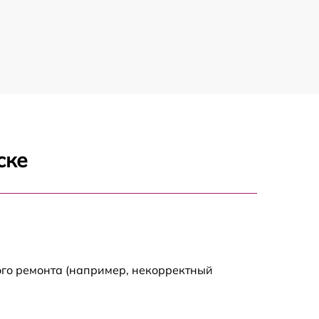
1200 р
1200 р
1000 р
1800 р
ске
900 р
1200 р
1300 р
ого ремонта (например, некорректный
1000 р