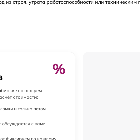
 из строя, утрата работоспособности или техническим
от 60 мин
от 60 мин
от 60 мин
r
от 60 мин
%
r
от 60 мин
в
от 60 мин
ябинске согласуем
асчёт стоимости:
от 60 мин
ломки и только потом
 обсуждается с вами
от 60 мин
бот фиксируем по каждому