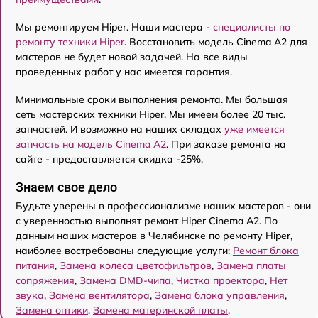
Мы ремонтируем Hiper. Наши мастера -
специалисты по
ремонту техники Hiper
. Восстановить модель Cinema A2 для
мастеров не будет новой задачей. На все виды
проведенных работ у нас имеется гарантия.
Минимальные сроки выполнения ремонта. Мы большая
сеть мастерских техники Hiper. Мы имеем более 20 тыс.
запчастей. И возможно на наших складах
уже имеется
запчасть на модель Cinema A2
. При заказе ремонта на
сайте - предоставляется скидка -25%.
Знаем свое дело
Будьте уверены в профессионализме наших мастеров - они
с уверенностью выполнят ремонт Hiper Cinema A2. По
данным наших мастеров в Челябинске по ремонту Hiper,
наиболее востребованы следующие услуги:
Ремонт блока
питания
,
Замена колеса цветофильтров
,
Замена платы
сопряжения
,
Замена DMD-чипа
,
Чистка проектора
,
Нет
звука
,
Замена вентилятора
,
Замена блока управления
,
Замена оптики
,
Замена материнской платы
.