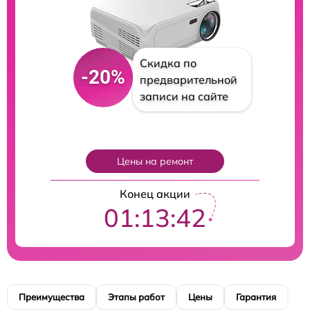
Скидка по
-20%
предварительной
записи на сайте
Цены на ремонт
Конец акции
01:13:41
Преимущества
Этапы работ
Цены
Гарантия
М