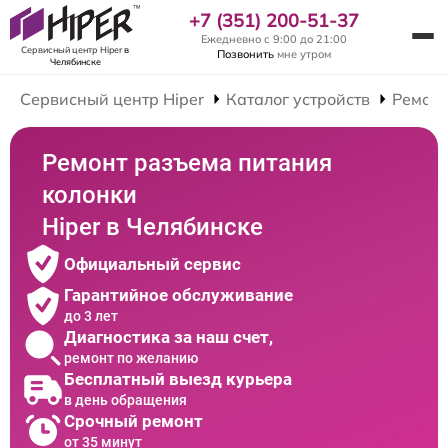
+7 (351) 200-51-37
Ежедневно с 9:00 до 21:00
Сервисный центр Hiper
в
Позвонить
мне утром
Челябинске
Сервисный центр Hiper
Каталог устройств
Ремонт
Ремонт разъема питания
колонки
Hiper в Челябинске
Официальный сервис
Гарантийное обслуживание
до 3 лет
Диагностика за наш счет,
ремонт по желанию
Бесплатный выезд курьера
в день обращения
Срочный ремонт
от 35 минут