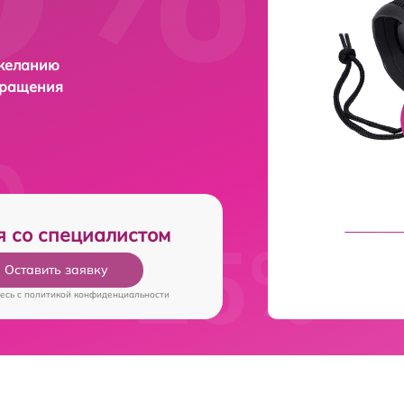
 желанию
бращения
я со специалистом
Оставить заявку
есь c
политикой конфиденциальности