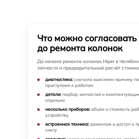
Очистка внутренней части от пыли и влаги
колонки Hiper
Замена кабеля AUX колонки Hiper
Что можно согласовать
Ремонт микрофона (в колонках с функцией
громкой связи) колонки Hiper
до ремонта колонок
До начала ремонта колонок Hiper в Челябин
запчасти и предварительный расчёт стоимос
диагностика:
сначала выясняем причину по
приступаем к работам
детали:
подбор запчастей и комплектующих
отдельно
несколько приборов:
объём и стоимость ра
устройству
встроенная техника:
демонтаж и доступ к 
смету
гарантия:
условия закрепляются по итогам