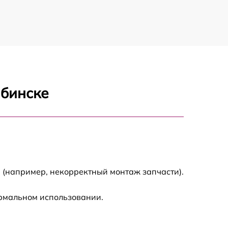
1200 р
1000 р
900 р
ябинске
1500 р
800 р
1200 р
 (например, некорректный монтаж запчасти).
1000 р
ормальном использовании.
1800 р