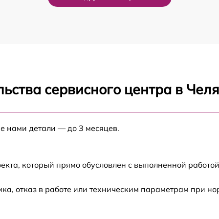
от 50 мин
от 40 мин
от 40 мин
ьства сервисного центра в Чел
от 60 мин
от 30 мин
е нами детали — до 3 месяцев.
а
от 60 мин
екта, который прямо обусловлен с выполненной работой
от 40 мин
ка, отказ в работе или техническим параметрам при н
от 60 мин