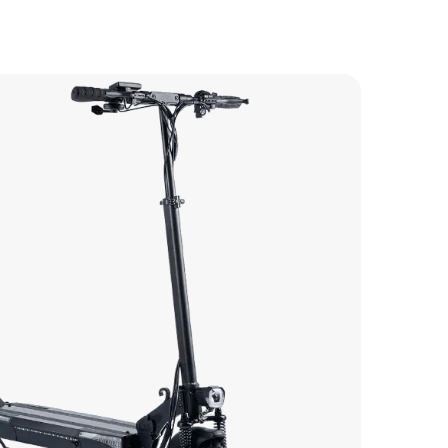
800 р
700 р
1500 р