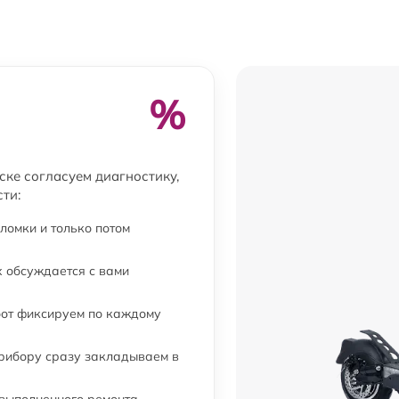
от 30 мин
от 20 мин
%
от 50 мин
ске согласуем диагностику,
ти:
ломки и только потом
 обсуждается с вами
бот фиксируем по каждому
прибору сразу закладываем в
 выполненного ремонта