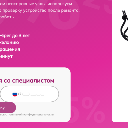
яем неисправные узлы, используем
 проверку устройства после ремонта.
работы.
iper до 3 лет
 желанию
бращения
 минут
я со специалистом
вку
есь c
политикой конфиденциальности