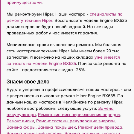
преимуществами
.
Мы ремонтируем Hiper. Наши мастера -
специалисты по
ремонту техники Hiper
. Восстановить модель Engine BX635
для мастеров не будет новой задачей. На все виды
проведенных работ у нас имеется гарантия.
Минимальные сроки выполнения ремонта. Мы большая
сеть мастерских техники Hiper. Мы имеем более 20 тыс.
запчастей. И возможно на наших складах
уже имеется
запчасть на модель Engine BX635
. При заказе ремонта на
сайте - предоставляется скидка -25%.
Знаем свое дело
Будьте уверены в профессионализме наших мастеров - они
с уверенностью выполнят ремонт Hiper Engine BX635. По
данным наших мастеров в Челябинске по ремонту Hiper,
наиболее востребованы следующие услуги:
Замена
аккумулятора
,
Ремонт системы переключения передач
,
Ремонт вилки
,
Ремонт системы рекуперации энергии
,
Замена фары
,
Замена покрышек
,
Ремонт цепи привода
,
Замена тормозной системы
,
Замена датчиков скорости
,