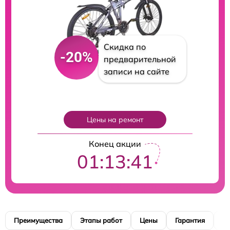
Скидка по
-20%
предварительной
записи на сайте
Цены на ремонт
Конец акции
01:13:40
Преимущества
Этапы работ
Цены
Гарантия
М