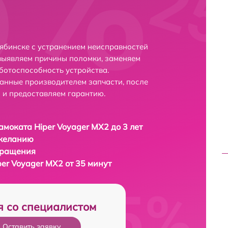
лябинске с устранением неисправностей
выявляем причины поломки, заменяем
ботоспособность устройства.
анные производителем запчасти, после
 и предоставляем гарантию.
амоката Hiper Voyager MX2 до 3 лет
 желанию
бращения
er Voyager MX2 от 35 минут
я со специалистом
Оставить заявку