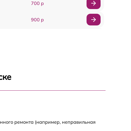
700 р
900 р
900 р
2000 р
400 р
ске
500 р
900 р
2500 р
енного ремонта (например, неправильная