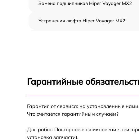
Замена подшипников Hiper Voyager MX2
Устранения люфта Hiper Voyager MX2
Замена резины Hiper Voyager MX2
Апгрейд Hiper Voyager MX2
Восстановление разъемов питания Hiper
Voyager MX2
Гарантийные обязательст
Замена аккумулятора Hiper Voyager MX2
Гарантия от сервиса: на установленные нами
Замена корпуса Hiper Voyager MX2
Что считается гарантийным случаем?
Ремонт платы управления (восстановление)
Hiper Voyager MX2
Для работ: Повторное возникновение неиспр
установка запчасти).