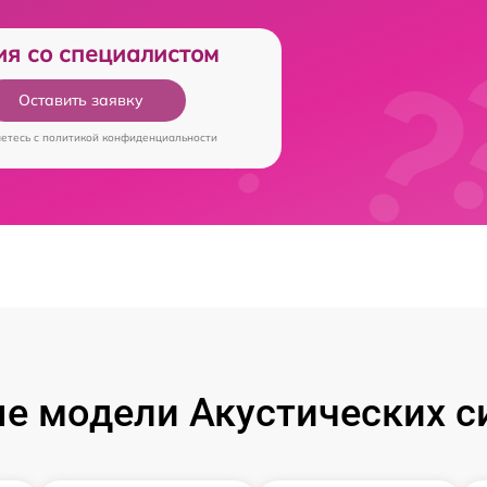
ия со специалистом
Оставить заявку
аетесь c
политикой конфиденциальности
е модели Акустических си